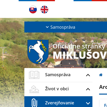
Samospráva
Oficiálne stránky
MIKLUŠOV
Samospráva
Ar
Život v obci
Zverejňovanie
F