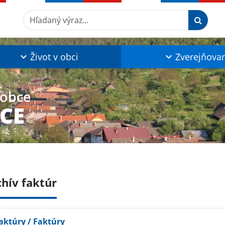
Hľadaný výraz...
Život v obci
Zverejňova
 obce
CE
chív faktúr
aktúry / Faktúry