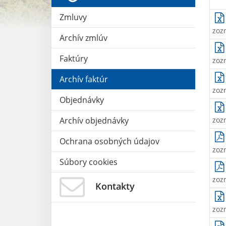
Zmluvy
zoz
Archív zmlúv
Faktúry
zoz
Archív faktúr
zoz
Objednávky
Archív objednávky
zoz
Ochrana osobných údajov
zoz
Súbory cookies
zoz
Kontakty
zoz