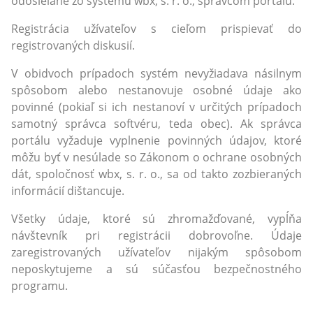
odosielané zo systému wbx, s. r. o., správcom portálu.
Registrácia užívateľov s cieľom prispievať do
registrovaných diskusií.
V obidvoch prípadoch systém nevyžiadava násilnym
spôsobom alebo nestanovuje osobné údaje ako
povinné (pokiaľ si ich nestanoví v určitých prípadoch
samotný správca softvéru, teda obec). Ak správca
portálu vyžaduje vyplnenie povinných údajov, ktoré
môžu byť v nesúlade so Zákonom o ochrane osobných
dát, spoločnosť wbx, s. r. o., sa od takto zozbieraných
informácií dištancuje.
Všetky údaje, ktoré sú zhromažďované, vypĺňa
návštevník pri registrácii dobrovoľne. Údaje
zaregistrovaných užívateľov nijakým spôsobom
neposkytujeme a sú súčasťou bezpečnostného
programu.