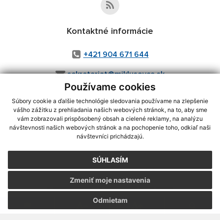
Kontaktné informácie
+421 904 671 644
sekretariat@miklusovce.sk
Používame cookies
Súbory cookie a ďalšie technológie sledovania používame na zlepšenie
vášho zážitku z prehliadania našich webových stránok, na to, aby sme
využite možnosť získavania aktuálnych informácií s využitím RSS
,
vám zobrazovali prispôsobený obsah a cielené reklamy, na analýzu
CMS systém (redakčný) systém ECHELON 2,
Mapa stránok
,
web portál
,
návštevnosti našich webových stránok a na pochopenie toho, odkiaľ naši
návštevníci prichádzajú.
webhosting
,
webex.digital, s.r.o.
,
domény
,
registrácia domény
,
spoločnosť webex.digital, s.r.o.
,
technický prevádzkovateľ
SÚHLASÍM
Posledná aktualizácia:
20.07.2026
Zmeniť moje nastavenia
Vytlačiť stránku
|
Vyhlásenie o prístupnosti
Autorské práva
|
Cookies
Odmietam