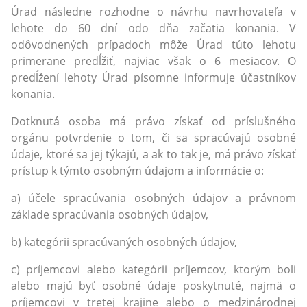
Úrad následne rozhodne o návrhu navrhovateľa v
lehote do 60 dní odo dňa začatia konania. V
odôvodnených prípadoch môže Úrad túto lehotu
primerane predĺžiť, najviac však o 6 mesiacov. O
predĺžení lehoty Úrad písomne informuje účastníkov
konania.
Dotknutá osoba má právo získať od príslušného
orgánu potvrdenie o tom, či sa spracúvajú osobné
údaje, ktoré sa jej týkajú, a ak to tak je, má právo získať
prístup k týmto osobným údajom a informácie o:
a) účele spracúvania osobných údajov a právnom
základe spracúvania osobných údajov,
b) kategórii spracúvaných osobných údajov,
c) príjemcovi alebo kategórii príjemcov, ktorým boli
alebo majú byť osobné údaje poskytnuté, najmä o
príjemcovi v tretej krajine alebo o medzinárodnej