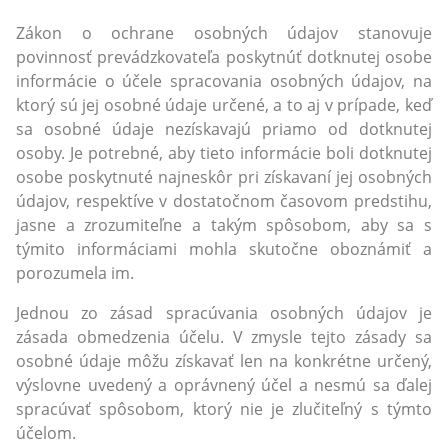
Zákon o ochrane osobných údajov stanovuje
povinnosť prevádzkovateľa poskytnúť dotknutej osobe
informácie o účele spracovania osobných údajov, na
ktorý sú jej osobné údaje určené, a to aj v prípade, keď
sa osobné údaje nezískavajú priamo od dotknutej
osoby. Je potrebné, aby tieto informácie boli dotknutej
osobe poskytnuté najneskôr pri získavaní jej osobných
údajov, respektíve v dostatočnom časovom predstihu,
jasne a zrozumiteľne a takým spôsobom, aby sa s
týmito informáciami mohla skutočne oboznámiť a
porozumela im.
Jednou zo zásad spracúvania osobných údajov je
zásada obmedzenia účelu. V zmysle tejto zásady sa
osobné údaje môžu získavať len na konkrétne určený,
výslovne uvedený a oprávnený účel a nesmú sa ďalej
spracúvať spôsobom, ktorý nie je zlučiteľný s týmto
účelom.