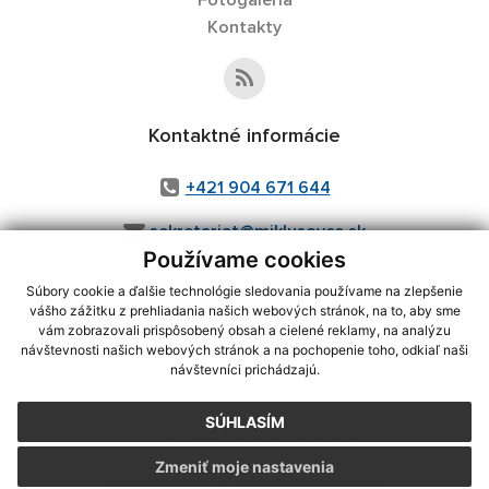
Fotogaléria
Kontakty
Kontaktné informácie
+421 904 671 644
sekretariat@miklusovce.sk
Používame cookies
Súbory cookie a ďalšie technológie sledovania používame na zlepšenie
vášho zážitku z prehliadania našich webových stránok, na to, aby sme
využite možnosť získavania aktuálnych informácií s využitím RSS
,
vám zobrazovali prispôsobený obsah a cielené reklamy, na analýzu
CMS systém (redakčný) systém ECHELON 2,
Mapa stránok
,
web portál
,
návštevnosti našich webových stránok a na pochopenie toho, odkiaľ naši
návštevníci prichádzajú.
webhosting
,
webex.digital, s.r.o.
,
domény
,
registrácia domény
,
spoločnosť webex.digital, s.r.o.
,
technický prevádzkovateľ
SÚHLASÍM
Posledná aktualizácia:
20.07.2026
Zmeniť moje nastavenia
Vytlačiť stránku
|
Vyhlásenie o prístupnosti