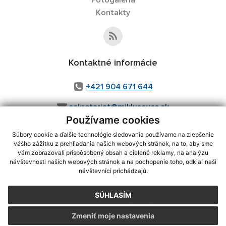
Fotogaléria
Kontakty
Kontaktné informácie
+421 904 671 644
sekretariat@miklusovce.sk
Používame cookies
Súbory cookie a ďalšie technológie sledovania používame na zlepšenie
vášho zážitku z prehliadania našich webových stránok, na to, aby sme
využite možnosť získavania aktuálnych informácií s využitím RSS
,
vám zobrazovali prispôsobený obsah a cielené reklamy, na analýzu
CMS systém (redakčný) systém ECHELON 2,
Mapa stránok
,
web portál
,
návštevnosti našich webových stránok a na pochopenie toho, odkiaľ naši
návštevníci prichádzajú.
webhosting
,
webex.digital, s.r.o.
,
domény
,
registrácia domény
,
spoločnosť webex.digital, s.r.o.
,
technický prevádzkovateľ
SÚHLASÍM
Posledná aktualizácia:
20.07.2026
Zmeniť moje nastavenia
Vytlačiť stránku
|
Vyhlásenie o prístupnosti