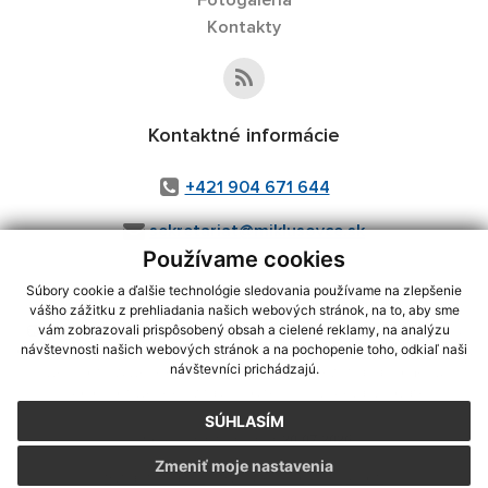
Fotogaléria
Kontakty
Kontaktné informácie
+421 904 671 644
sekretariat@miklusovce.sk
Používame cookies
Súbory cookie a ďalšie technológie sledovania používame na zlepšenie
vášho zážitku z prehliadania našich webových stránok, na to, aby sme
využite možnosť získavania aktuálnych informácií s využitím RSS
,
vám zobrazovali prispôsobený obsah a cielené reklamy, na analýzu
CMS systém (redakčný) systém ECHELON 2,
Mapa stránok
,
web portál
,
návštevnosti našich webových stránok a na pochopenie toho, odkiaľ naši
návštevníci prichádzajú.
webhosting
,
webex.digital, s.r.o.
,
domény
,
registrácia domény
,
spoločnosť webex.digital, s.r.o.
,
technický prevádzkovateľ
SÚHLASÍM
Posledná aktualizácia:
20.07.2026
Zmeniť moje nastavenia
Vytlačiť stránku
|
Vyhlásenie o prístupnosti